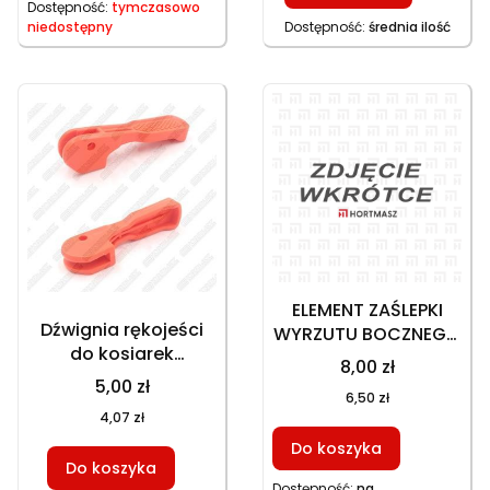
Dostępność:
tymczasowo
niedostępny
Dostępność:
średnia ilość
ELEMENT ZAŚLEPKI
Dźwignia rękojeści
WYRZUTU BOCZNEGO
do kosiarek
HKS 246NE, GT
8,00 zł
GT150NKS GT153NBKS
146NEKS
5,00 zł
6,50 zł
GT153NEKS
4,07 zł
HKS253NE, część
zamienna
Do koszyka
Do koszyka
Dostępność:
na