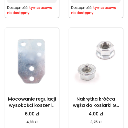
Dostępność:
tymczasowo
Dostępność:
tymczasowo
niedostępny
niedostępny
Mocowanie regulacji
Nakrętka króćca
wysokości koszenia
węża do kosiarki GT
do kosiarki
150NKS, GT 153NBKS,
6,00 zł
4,00 zł
spalinowej GT
HKS 753NB, HKS
4,88 zł
3,25 zł
150NKS, GT 153NBKS,
253NE – części