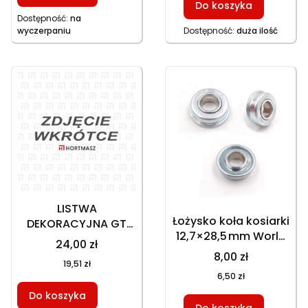
Do koszyka
GT 153NKS, HKS 650N1
Dostępność:
na
wyczerpaniu
Dostępność:
duża ilość
LISTWA
Łożysko koła kosiarki
DEKORACYJNA GT
12,7×28,5 mm World
146NEKS
24,00 zł
Jieling Lonvi Green
8,00 zł
19,51 zł
World, część
6,50 zł
zamienna
Do koszyka
Do koszyka