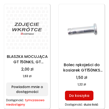
BLASZKA MOCUJĄCA
GT 150NKS, GT
Bolec rękojeści do
153NBKS, HKS 753NB,
2,00 zł
kosiarek GT150NKS
HKS 753NBE, HKS
GT153NEKS HKS753NB
1,63 zł
1,50 zł
246N, HKS 246N1, HKS
HKS246NE, część
246NE, HKS 253NE, GT
1,22 zł
zamienna
Powiadom mnie o
146NKS, GT 146NEKS,
dostępności
GT 153NKS, HKS 650N1
Do koszyka
Dostępność:
tymczasowo
niedostępny
Dostępność:
duża ilość