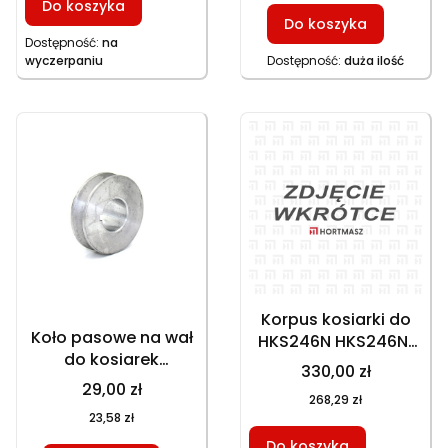
Do koszyka
Do koszyka
Dostępność:
na
wyczerpaniu
Dostępność:
duża ilość
Korpus kosiarki do
Koło pasowe na wał
HKS246N HKS246N1
do kosiarek
HKS246NE GT146NKS
330,00 zł
spalinowych
GT146NEKS, część
29,00 zł
268,29 zł
GT150NKS GT153NBKS
zamienna
23,58 zł
GT153NEKS HKS753NB
HKS246NE HKS253NE
Do koszyka