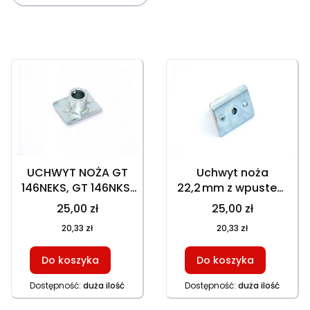
Lista produktów
UCHWYT NOŻA GT
Uchwyt noża
146NEKS, GT 146NKS,
22,2 mm z wpustem
HKS 246N1 Z
do kosiarek
25,00 zł
25,00 zł
WPUSTEM NA STAŁE,
GT146NEKS
20,33 zł
20,33 zł
602003
HKS753NB HKS246
602057, piasta,
Do koszyka
Do koszyka
część zamienna
Dostępność:
duża ilość
Dostępność:
duża ilość