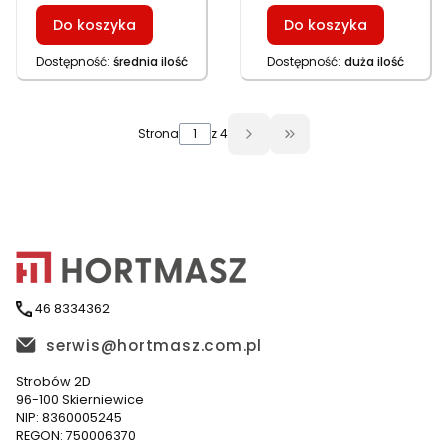
GT 153NEKS, HKS
zamienne
Do koszyka
Do koszyka
753NB, HKS 753NBE,
HKS 246N, HKS 246N1,
Dostępność:
średnia ilość
Dostępność:
duża ilość
HKS 246NE, HKS
253NE, GT 146NEKS,
GT 153NKS, HKS 650N1
Strona
z 4
Przejdź do ostatniej 
46 8334362
serwis@hortmasz.com.pl
Strobów 2D
96-100 Skierniewice
NIP: 8360005245
REGON: 750006370