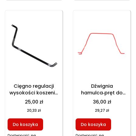
Cięgno regulacji
Dźwignia
wysokości koszenia
hamulca‑pręt do
do kosiarek HKS246N
kosiarek GT153NBKS
25,00 zł
36,00 zł
HKS246N1 HKS246NE
GT153NEKS HKS753NB
20,33 zł
29,27 zł
GT146NKS
HKS253NE, część
GT146NEKS, część
zamienna
Do koszyka
Do koszyka
zamienna
Dostępność:
na
Dostępność:
na