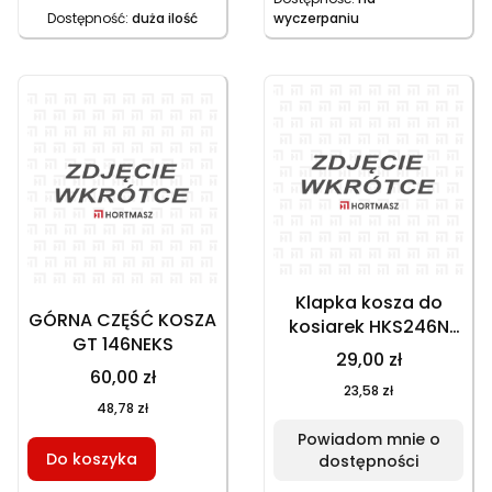
Dostępność:
duża ilość
wyczerpaniu
Klapka kosza do
GÓRNA CZĘŚĆ KOSZA
kosiarek HKS246N
GT 146NEKS
HKS246N1 HKS246NE
29,00 zł
GT146NEKS
60,00 zł
23,58 zł
604211‑293, część
48,78 zł
zamienna
Powiadom mnie o
Do koszyka
dostępności