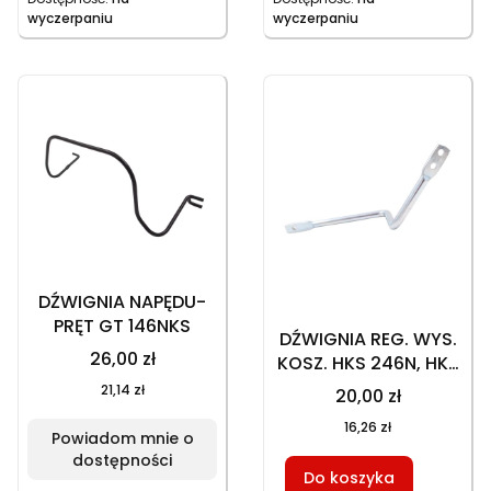
wyczerpaniu
wyczerpaniu
DŹWIGNIA NAPĘDU-
PRĘT GT 146NKS
DŹWIGNIA REG. WYS.
26,00 zł
KOSZ. HKS 246N, HKS
246N1, HKS 246NE, GT
21,14 zł
20,00 zł
146NEKS
16,26 zł
Powiadom mnie o
dostępności
Do koszyka