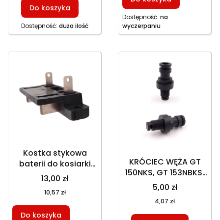
Do koszyka
GT146NEKS GT153NKS
Dostępność:
na
HKS650N1, część
Dostępność:
duża ilość
wyczerpaniu
zamienna
Kostka stykowa
KRÓCIEC WĘŻA GT
baterii do kosiarki
150NKS, GT 153NBKS,
spalinowej GT
13,00 zł
GT 153NEKS, HKS
153NEKS, HKS 246NE,
5,00 zł
10,57 zł
753NB, HKS 753NBE,
HKS 253NE, GT
4,07 zł
HKS 253NE, GT
146NEKS
Do koszyka
146NKS, GT 146NEKS,