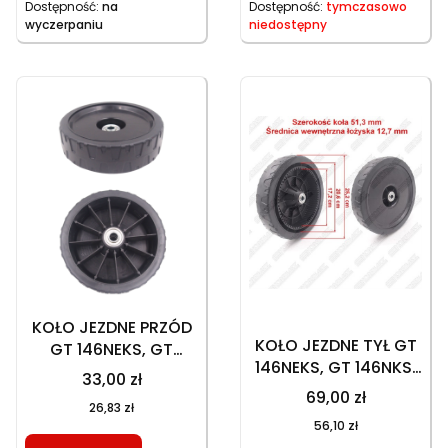
Dostępność:
na
Dostępność:
tymczasowo
wyczerpaniu
niedostępny
KOŁO JEZDNE PRZÓD
KOŁO JEZDNE TYŁ GT
GT 146NEKS, GT
146NEKS, GT 146NKS,
146NKS
33,00 zł
NAPĘDOWE, 70
69,00 zł
26,83 zł
ZĘBÓW
56,10 zł