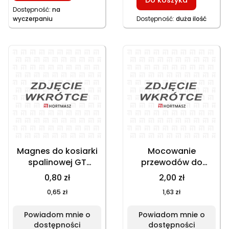
Dostępność:
na
wyczerpaniu
Dostępność:
duża ilość
Magnes do kosiarki
Mocowanie
spalinowej GT
przewodów do
153NEKS, HKS 246NE,
kosiarki spalinowej
0,80 zł
2,00 zł
GT 146NEKS
GT 153NEKS, HKS
0,65 zł
1,63 zł
246NE, HKS 253NE, GT
146NEKS
Powiadom mnie o
Powiadom mnie o
dostępności
dostępności