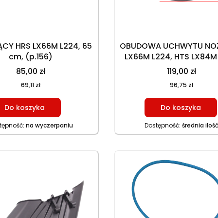
CY HRS LX66M L224, 65
OBUDOWA UCHWYTU NOŻ
cm, (p.156)
LX66M L224, HTS LX84M 
HTS LX92H L452
85,00 zł
119,00 zł
69,11 zł
96,75 zł
Do koszyka
Do koszyka
tępność:
na wyczerpaniu
Dostępność:
średnia iloś