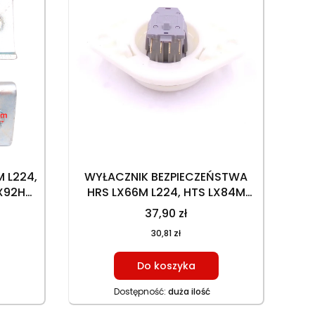
 L224,
WYŁACZNIK BEZPIECZEŃSTWA
LX92H
HRS LX66M L224, HTS LX84M
86
L352, HTS LX92H L452, HTS
37,90 zł
LX102H L586, SIEDZENIA
30,81 zł
Do koszyka
Dostępność:
duża ilość