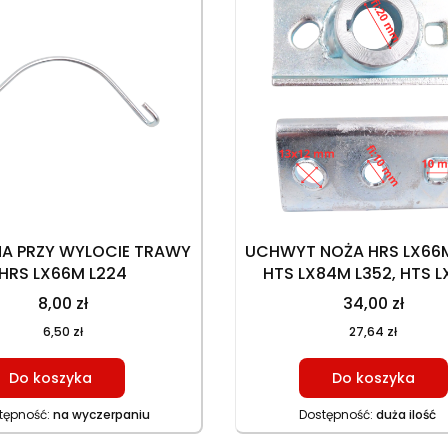
NA PRZY WYLOCIE TRAWY
UCHWYT NOŻA HRS LX66M
HRS LX66M L224
HTS LX84M L352, HTS 
L452, HTS LX102H L5
8,00 zł
34,00 zł
6,50 zł
27,64 zł
Do koszyka
Do koszyka
tępność:
na wyczerpaniu
Dostępność:
duża ilość