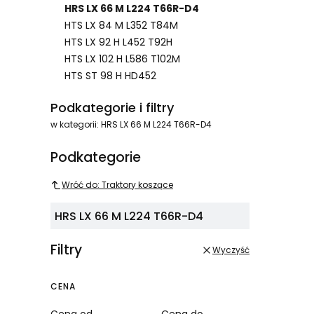
HRS LX 66 M L224 T66R-D4
HTS LX 84 M L352 T84M
HTS LX 92 H L452 T92H
HTS LX 102 H L586 T102M
HTS ST 98 H HD452
Koniec menu
Podkategorie i filtry
w kategorii: HRS LX 66 M L224 T66R-D4
Podkategorie
Wróć do: Traktory koszące
HRS LX 66 M L224 T66R-D4
Filtry
Wyczyść
CENA
Cena od
Cena do