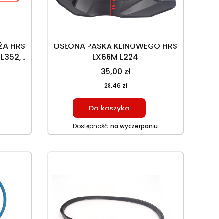
A HRS
OSŁONA PASKA KLINOWEGO HRS
L352,
LX66M L224
35,00 zł
28,46 zł
Do koszyka
ć
Dostępność:
na wyczerpaniu