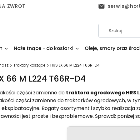
 NA ZWROT
serwis@hor
n
Noże tnące - do kosiarki
Oleje, smary oraz śro
masz
Traktory koszące
HRS LX 66 M L224 T66R-D4
X 66 M L224 T66R-D4
jakości części zamienne do
traktora ogrodowego HRS L
jakości części zamienne do traktorków ogrodowych, w tym 
 eksploatacyjne. Bogaty asortyment i szybka realizacja 
rawności jest proste i bezproblemowe. Sprawdź poniżej s