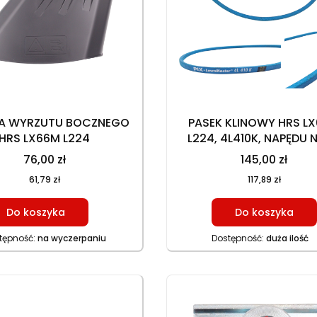
A WYRZUTU BOCZNEGO
PASEK KLINOWY HRS L
HRS LX66M L224
L224, 4L410K, NAPĘDU 
76,00 zł
145,00 zł
61,79 zł
117,89 zł
Do koszyka
Do koszyka
tępność:
na wyczerpaniu
Dostępność:
duża ilość