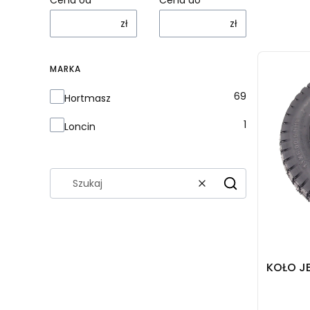
zł
zł
Lista 
MARKA
Marka
69
Hortmasz
1
Loncin
Wyczyść
Szukaj
KOŁO J