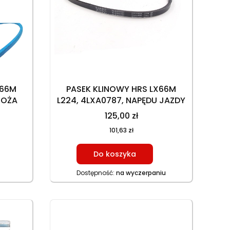
X66M
PASEK KLINOWY HRS LX66M
NOŻA
L224, 4LXA0787, NAPĘDU JAZDY
125,00 zł
101,63 zł
Do koszyka
Dostępność:
na wyczerpaniu