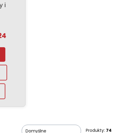
 i
24
Produkty:
74
Domyślne