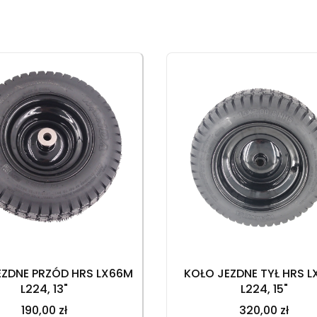
produktów
EZDNE PRZÓD HRS LX66M
KOŁO JEZDNE TYŁ HRS 
L224, 13"
L224, 15"
190,00 zł
320,00 zł