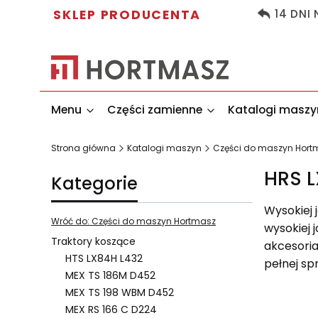
SKLEP PRODUCENTA
14 DNI
Menu
Części zamienne
Katalogi maszy
Strona główna
Katalogi maszyn
Części do maszyn Hort
HRS L
Kategorie
Wysokiej 
Wróć do: Części do maszyn Hortmasz
wysokiej 
Traktory koszące
akcesoria
HTS LX84H L432
pełnej sp
MEX TS 186M D452
MEX TS 198 WBM D452
MEX RS 166 C D224