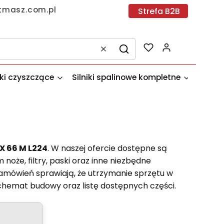
tmasz.com.pl
Strefa B2B
Produkty w k
Wyczyść
Szukaj
dki czyszczące
Silniki spalinowe kompletne
Akces
X 66 M L224
. W naszej ofercie dostępne są
noże, filtry, paski oraz inne niezbędne
zamówień sprawiają, że utrzymanie sprzętu w
chemat budowy oraz listę dostępnych części.