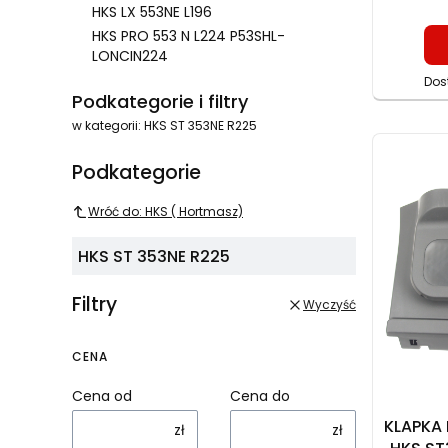
HKS LX 553NE L196
HKS PRO 553 N L224 P53SHL-
LONCIN224
Koniec menu
Dos
Podkategorie i filtry
w kategorii: HKS ST 353NE R225
Podkategorie
Wróć do: HKS ( Hortmasz)
HKS ST 353NE R225
Filtry
Wyczyść
CENA
Cena od
Cena do
KLAPKA 
zł
zł