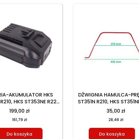
RIA-AKUMULATOR HKS
DŹWIGNIA HAMULCA-PRĘ
 R210, HKS ST353NE R225
ST351N R210, HKS ST351NE
(RL5S1P1A)
HKS ST353N R225, HKS S
199,00 zł
35,00 zł
R225
161,79 zł
28,46 zł
Do koszyka
Do koszyka