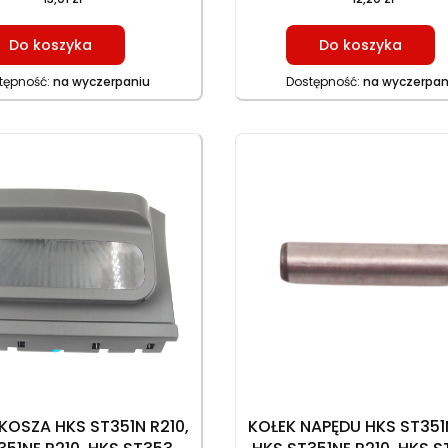
Do koszyka
Do koszyka
tępność:
na wyczerpaniu
Dostępność:
na wyczerpan
KOSZA HKS ST351N R210,
KOŁEK NAPĘDU HKS ST351N