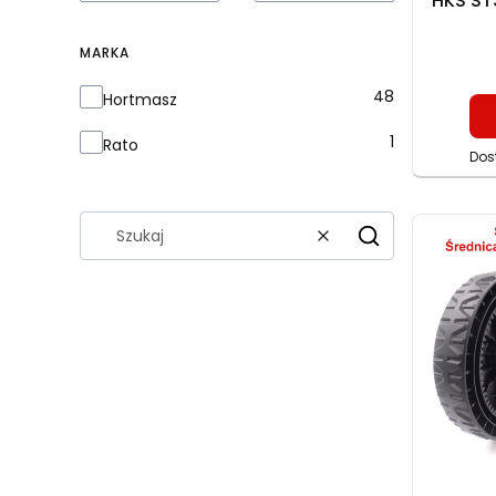
HKS ST
R22
MARKA
Marka
48
Hortmasz
1
Rato
Dos
Wyczyść
Szukaj