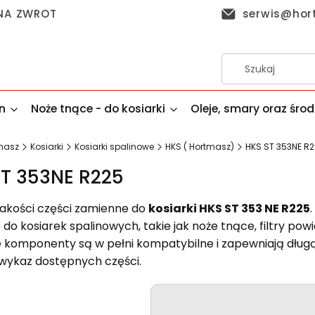
 NA ZWROT
serwis@hor
n
Noże tnące - do kosiarki
Oleje, smary oraz śro
masz
Kosiarki
Kosiarki spalinowe
HKS ( Hortmasz)
HKS ST 353NE R
T 353NE R225
jakości części zamienne do
kosiarki HKS ST 353 NE R225
do kosiarek spalinowych, takie jak noże tnące, filtry po
 komponenty są w pełni kompatybilne i zapewniają dług
wykaz dostępnych części.