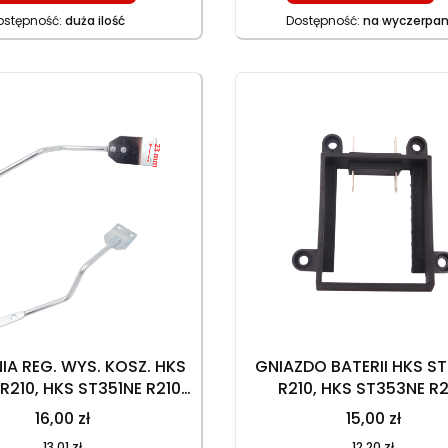
ostępność:
duża ilość
Dostępność:
na wyczerpan
IA REG. WYS. KOSZ. HKS
GNIAZDO BATERII HKS ST
R210, HKS ST351NE R210,
R210, HKS ST353NE R
53N R225, HKS ST353NE
16,00 zł
15,00 zł
R225
13,01 zł
12,20 zł