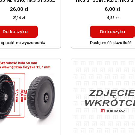
351NE R210, HKS ST353N
HKS ST351NE R210, HKS 
5, HKS ST353NE R225
R225, HKS ST353NE R
26,00 zł
6,00 zł
21,14 zł
4,88 zł
Do koszyka
Do koszyka
tępność:
na wyczerpaniu
Dostępność:
duża ilość