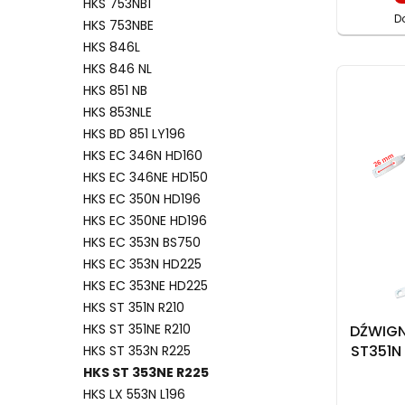
HKS 753NB1
D
HKS 753NBE
HKS 846L
HKS 846 NL
HKS 851 NB
HKS 853NLE
HKS BD 851 LY196
HKS EC 346N HD160
HKS EC 346NE HD150
HKS EC 350N HD196
HKS EC 350NE HD196
HKS EC 353N BS750
HKS EC 353N HD225
HKS EC 353NE HD225
HKS ST 351N R210
HKS ST 351NE R210
DŹWIGN
ST351N 
HKS ST 353N R225
HKS ST3
HKS ST 353NE R225
HKS LX 553N L196