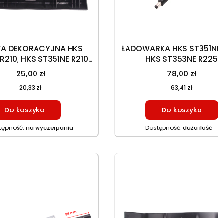
WA DEKORACYJNA HKS
ŁADOWARKA HKS ST351NE
R210, HKS ST351NE R210,
HKS ST353NE R225
53N R225, HKS ST353NE
25,00 zł
78,00 zł
R225
20,33 zł
63,41 zł
Do koszyka
Do koszyka
tępność:
na wyczerpaniu
Dostępność:
duża ilość