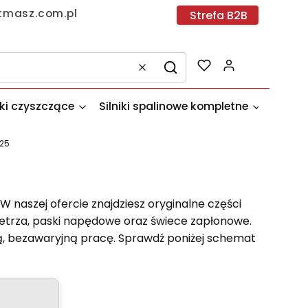
tmasz.com.pl
Strefa B2B
Produkty w k
Wyczyść
Szukaj
dki czyszczące
Silniki spalinowe kompletne
Akces
225
. W naszej ofercie znajdziesz oryginalne części
wietrza, paski napędowe oraz świece zapłonowe.
ą, bezawaryjną pracę. Sprawdź poniżej schemat