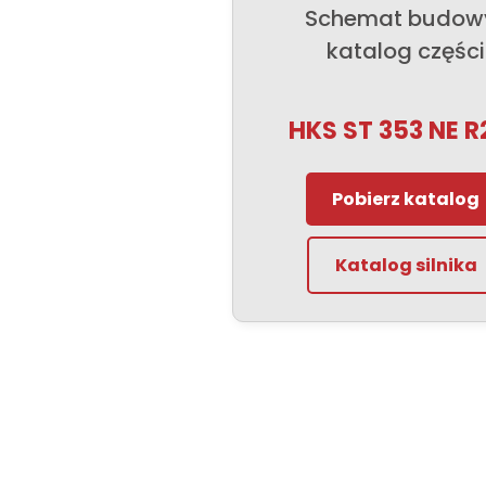
Schemat budowy
katalog części
HKS ST 353 NE R
Pobierz katalog
Katalog silnika
produktów