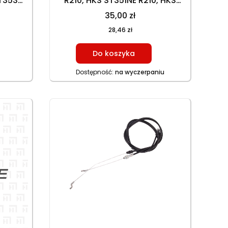
ST353N
R210, HKS ST351NE R210, HKS
225
ST353N R225, HKS ST353NE
35,00 zł
R225
28,46 zł
Do koszyka
Dostępność:
na wyczerpaniu