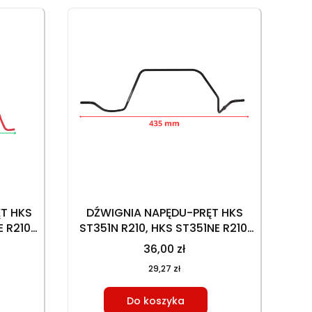
T HKS
DŹWIGNIA NAPĘDU-PRĘT HKS
 R210,
ST351N R210, HKS ST351NE R210,
T353NE
HKS ST353N R225, HKS ST353NE
36,00 zł
R225
29,27 zł
Do koszyka