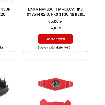
T353N
LINKA NAPĘDU+HAMULCA HKS
225
ST351N R210, HKS ST351NE R210,
HKS ST353N R225, HKS ST353NE
65,00 zł
R225, HAM. 128 cm, 109 cm (16,5
52,85 zł
cm), NAP. 136,5 cm, 110 cm (23,5
cm)
Do koszyka
iu
Dostępność:
duża ilość