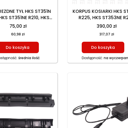
JEZDNE TYŁ HKS ST351N
KORPUS KOSIARKI HKS S
 HKS ST351NE R210, HKS
R225, HKS ST353NE R
N R225, HKS ST353NE
75,00 zł
390,00 zł
 70 ZĘBÓW, NAPĘDOWE
60,98 zł
317,07 zł
Do koszyka
Do koszyka
ostępność:
średnia ilość
Dostępność:
na wyczerpan