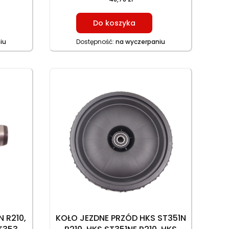
Do koszyka
iu
Dostępność:
na wyczerpaniu
 R210,
KOŁO JEZDNE PRZÓD HKS ST351N