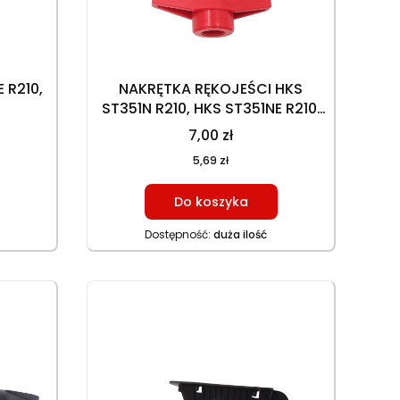
 R210,
NAKRĘTKA RĘKOJEŚCI HKS
ST351N R210, HKS ST351NE R210,
HKS ST353N R225, HKS ST353NE
7,00 zł
R225 (MOTYLEK)
5,69 zł
Do koszyka
Dostępność:
duża ilość