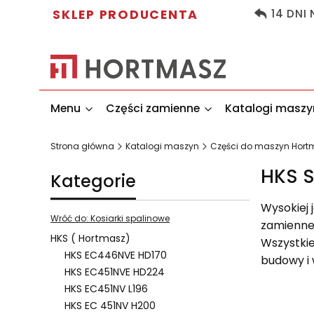
SKLEP PRODUCENTA
14 DNI
Menu
Części zamienne
Katalogi maszy
Strona główna
Katalogi maszyn
Części do maszyn Hort
HKS S
Kategorie
Wysokiej 
Wróć do: Kosiarki spalinowe
zamienne 
HKS ( Hortmasz)
Wszystkie
HKS EC446NVE HD170
budowy i 
HKS EC451NVE HD224
HKS EC451NV L196
HKS EC 451NV H200