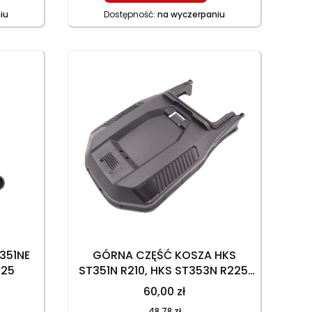
iu
Dostępność:
na wyczerpaniu
351NE
GÓRNA CZĘŚĆ KOSZA HKS
225
ST351N R210, HKS ST353N R225,
HKS ST353NE R225
60,00 zł
48,78 zł