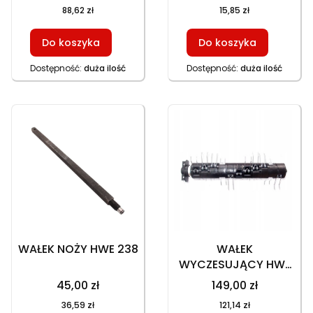
X520 (9 SZTUK NA
88,62 zł
15,85 zł
KOMPLET)
Do koszyka
Do koszyka
Dostępność:
duża ilość
Dostępność:
duża ilość
WAŁEK NOŻY HWE 238
WAŁEK
WYCZESUJĄCY HWE
238 KOMPLETNY
45,00 zł
149,00 zł
36,59 zł
121,14 zł