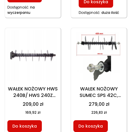
Do koszyka
Dostępność:
na
wyczerpaniu
Dostępność:
duża ilość
WAŁEK NOŻOWY HWS
WAŁEK NOŻOWY
240B/ HWS 240Z
SUMEC SPS 42C,
KOMPLETNY
KOMPLETNY
209,00 zł
279,00 zł
169,92 zł
226,83 zł
Do koszyka
Do koszyka