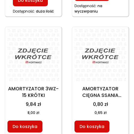
Do koszyka
Dostępność:
na
Dostępność:
duża ilość
wyczerpaniu
AMORTYZATOR 3WZ-
AMORTYZATOR
15 KRÓTKI
CIĘGNA SSANIA
HPL4600/ HPL5200
9,84 zł
0,80 zł
8,00 zł
0,65 zł
Do koszyka
Do koszyka