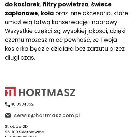
do kosiarek
,
filtry powietrza
,
świece
zapłonowe
,
koła
oraz inne akcesoria, które
umożliwią łatwą konserwację i naprawy.
Wszystkie części są wysokiej jakości, dzięki
czemu możesz mieć pewność, że Twoja
kosiarka będzie działała bez zarzutu przez
długi czas.
46 8334362
serwis@hortmasz.com.pl
Strobów 2D
96-100 Skierniewice