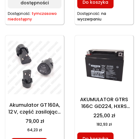
Do koszyka
dostępności
320022512240268
Dostępność:
tymczasowo
Dostępność:
na
niedostępny
wyczerpaniu
AKUMULATOR GTRS
Akumulator GT 160A,
166C GD224, HXRS
12 V, część zasilająca
166C D224, MEXRS
225,00 zł
urządzenia
166C D224, 12V, 7Ah,
79,00 zł
182,93 zł
10Hr
64,23 zł
Do koszyka