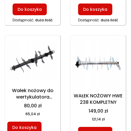
Do koszyka
Do koszyka
Dostępność:
duża ilość
Dostępność:
duża ilość
Wałek nożowy do
WAŁEK NOŻOWY HWE
wertykulatora
238 KOMPLETNY
HWE136 KOMPLETNY
80,00 zł
149,00 zł
65,04 zł
121,14 zł
Do koszyka