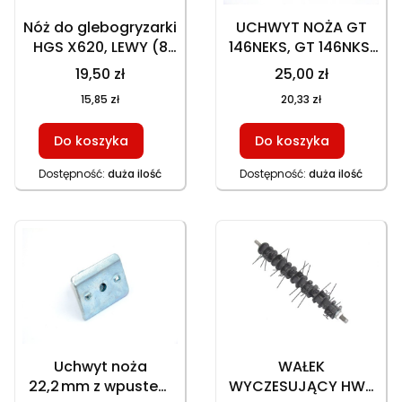
Nóż do glebogryzarki
UCHWYT NOŻA GT
HGS X620, LEWY (8
146NEKS, GT 146NKS,
SZT. NA KPL.), HGS
HKS 246N1 Z
19,50 zł
25,00 zł
X520 (9 SZTUK NA
WPUSTEM NA STAŁE,
15,85 zł
20,33 zł
KOMPLET)
602003
Do koszyka
Do koszyka
Dostępność:
duża ilość
Dostępność:
duża ilość
Uchwyt noża
WAŁEK
22,2 mm z wpustem
WYCZESUJĄCY HWS