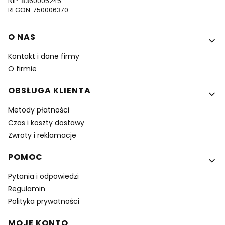
NIP: 8360005245
REGON: 750006370
Linki w stopce
O NAS
Kontakt i dane firmy
O firmie
OBSŁUGA KLIENTA
Metody płatności
Czas i koszty dostawy
Zwroty i reklamacje
POMOC
Pytania i odpowiedzi
Regulamin
Polityka prywatności
MOJE KONTO