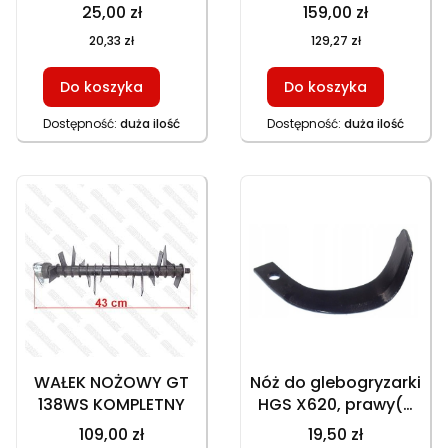
do kosiarek
340, HWS 350, HWS
25,00 zł
159,00 zł
GT146NEKS
420 KOMPLETNY
20,33 zł
129,27 zł
HKS753NB HKS246
602057, piasta,
Do koszyka
Do koszyka
część zamienna
Dostępność:
duża ilość
Dostępność:
duża ilość
WAŁEK NOŻOWY GT
Nóż do glebogryzarki
138WS KOMPLETNY
HGS X620, prawy(8
SZTUK NA KPL.), HGS
109,00 zł
19,50 zł