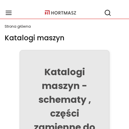
Produ
Otwórz wy
Strona główna
Katalogi maszyn
Katalogi
maszyn -
schematy ,
części
zamienne do