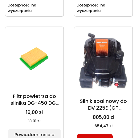
Dostępność:
na
Dostępność:
na
wyczerpaniu
wyczerpaniu
Filtr powietrza do
Silnik spalinowy do
silnika DG-450 DG-
DV 225E (GT
600 papierowy
16,00 zł
153NEKS) z
25100131601
805,00 zł
rozrusznikiem
13,01 zł
127x100x30
654,47 zł
elektrycznym,
Powiadom mnie o
220022520022,