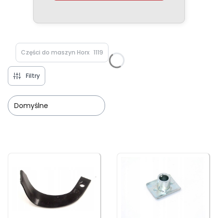
Części do maszyn Horx
1119
Filtry
Domyślne
Lista produktów