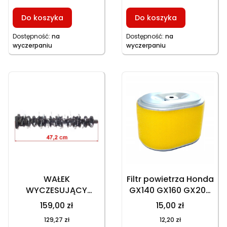
Do koszyka
Do koszyka
Dostępność:
na
Dostępność:
na
wyczerpaniu
wyczerpaniu
WAŁEK
Filtr powietrza Honda
WYCZESUJĄCY
GX140 GX160 GX200
SPRĘŻYNOWY HWS
17210-ZE1-822
159,00 zł
15,00 zł
240B/ HWS 240Z
102x73x67
129,27 zł
12,20 zł
KOMPLETNY