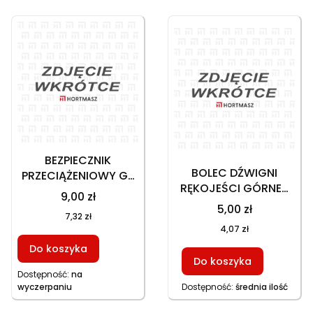
BEZPIECZNIK
BOLEC DŹWIGNI
PRZECIĄŻENIOWY GT
RĘKOJEŚCI GÓRNEJ
242KE
9,00 zł
GT 242KE
5,00 zł
7,32 zł
4,07 zł
Do koszyka
Do koszyka
Dostępność:
na
wyczerpaniu
Dostępność:
średnia ilość