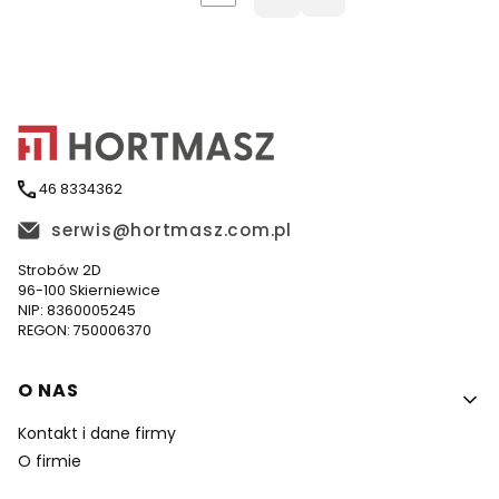
Przejdź do ostatniej 
46 8334362
serwis@hortmasz.com.pl
Strobów 2D
96-100 Skierniewice
NIP: 8360005245
REGON: 750006370
Linki w stopce
O NAS
Kontakt i dane firmy
O firmie