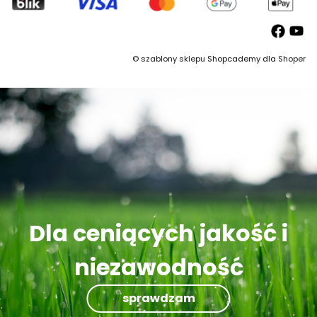
©
szablony sklepu
Shopcademy dla
Shoper
Dla ceniących jakość i
niezawodność
sprawdzam