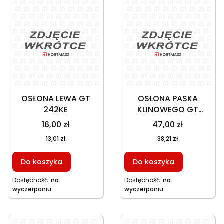
OSŁONA LEWA GT
OSŁONA PASKA
242KE
KLINOWEGO GT
242KE
16,00 zł
47,00 zł
13,01 zł
38,21 zł
Do koszyka
Do koszyka
Dostępność:
na
Dostępność:
na
wyczerpaniu
wyczerpaniu