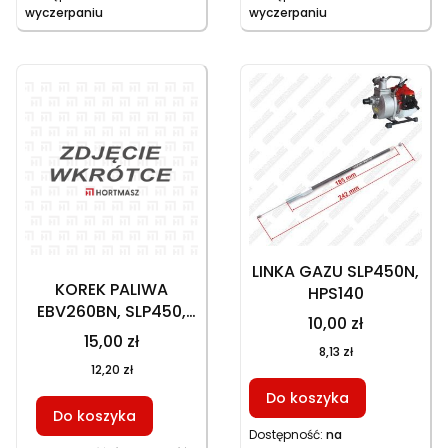
wyczerpaniu
wyczerpaniu
LINKA GAZU SLP450N,
KOREK PALIWA
HPS140
EBV260BN, SLP450,
10,00 zł
SLP600, AG52,
15,00 zł
8,13 zł
HPS140, BCD 46, BCD
12,20 zł
52, 02110020026
Do koszyka
Do koszyka
Dostępność:
na