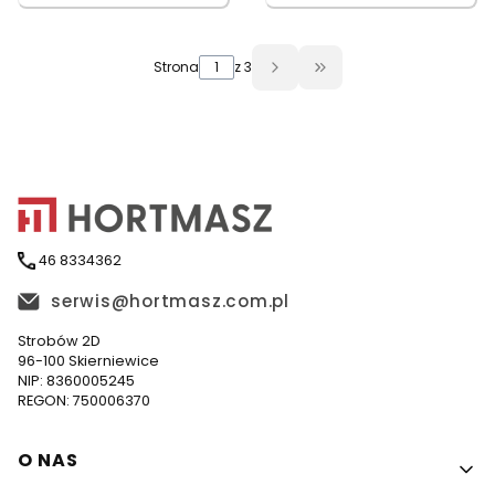
Strona
z 3
Przejdź do ostatniej 
46 8334362
serwis@hortmasz.com.pl
Strobów 2D
96-100 Skierniewice
NIP: 8360005245
REGON: 750006370
Linki w stopce
O NAS