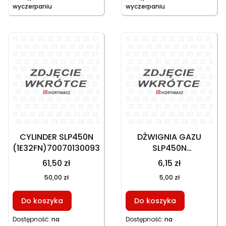
wyczerpaniu
wyczerpaniu
CYLINDER SLP450N
DŹWIGNIA GAZU
(1E32FN)70070130093
SLP450N
70030070523
61,50 zł
6,15 zł
50,00 zł
5,00 zł
Do koszyka
Do koszyka
Dostępność:
na
Dostępność:
na