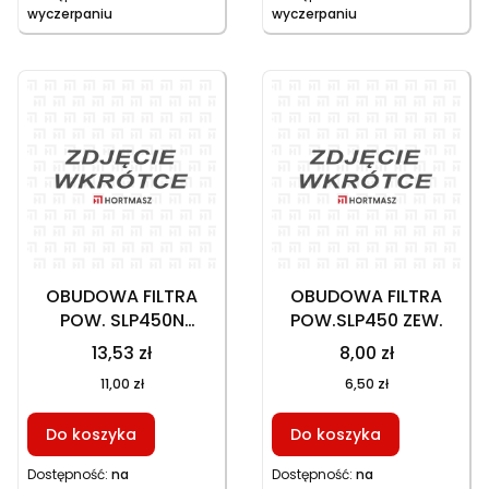
wyczerpaniu
wyczerpaniu
OBUDOWA FILTRA
OBUDOWA FILTRA
POW. SLP450N
POW.SLP450 ZEW.
WEWNĘTRZNA,
13,53 zł
8,00 zł
70080140024
11,00 zł
6,50 zł
Do koszyka
Do koszyka
Dostępność:
na
Dostępność:
na