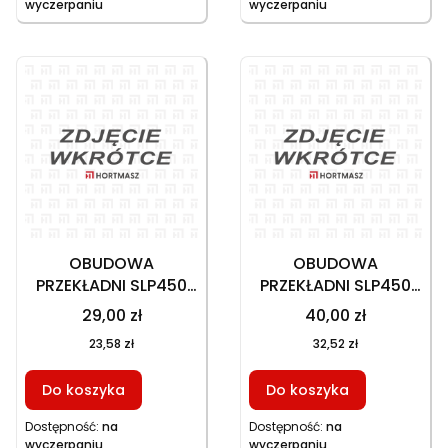
wyczerpaniu
wyczerpaniu
OBUDOWA
OBUDOWA
PRZEKŁADNI SLP450
PRZEKŁADNI SLP450
DÓŁ
GÓRA
29,00 zł
40,00 zł
23,58 zł
32,52 zł
Do koszyka
Do koszyka
Dostępność:
na
Dostępność:
na
wyczerpaniu
wyczerpaniu