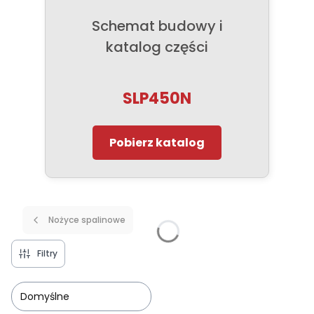
Schemat budowy i
katalog części
SLP450N
Pobierz katalog
Nożyce spalinowe
Filtry
Domyślne