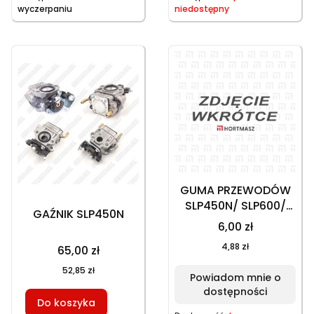
wyczerpaniu
niedostępny
GUMA PRZEWODÓW
SLP450N/ SLP600/
GAŹNIK SLP450N
EBV260BN
6,00 zł
4,88 zł
65,00 zł
52,85 zł
Powiadom mnie o
dostępności
Do koszyka