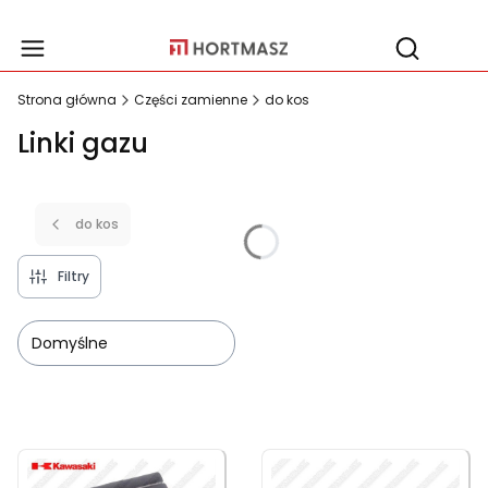
Produ
Otwórz wy
Strona główna
Części zamienne
do kos
Linki gazu
do kos
Filtry
Domyślne
Lista produktów