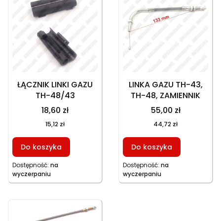
ŁĄCZNIK LINKI GAZU
LINKA GAZU TH-43,
TH-48/43
TH-48, ZAMIENNIK
18,60 zł
55,00 zł
15,12 zł
44,72 zł
Do koszyka
Do koszyka
Dostępność:
na
Dostępność:
na
wyczerpaniu
wyczerpaniu