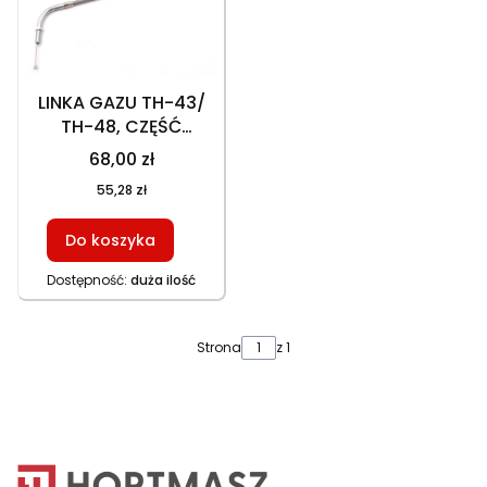
LINKA GAZU TH-43/
TH-48, CZĘŚĆ
ORYGINALNA
68,00 zł
55,28 zł
Do koszyka
Dostępność:
duża ilość
Strona
z 1