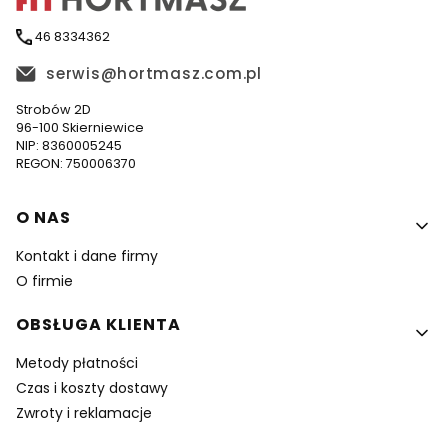
46 8334362
serwis@hortmasz.com.pl
Strobów 2D
96-100 Skierniewice
NIP: 8360005245
REGON: 750006370
Linki w stopce
O NAS
Kontakt i dane firmy
O firmie
OBSŁUGA KLIENTA
Metody płatności
Czas i koszty dostawy
Zwroty i reklamacje