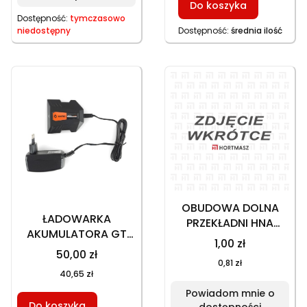
Do koszyka
Dostępność:
tymczasowo
niedostępny
Dostępność:
średnia ilość
OBUDOWA DOLNA
ŁADOWARKA
PRZEKŁADNI HNA
AKUMULATORA GT
EC150 20V
1,00 zł
130PA 20V, HNA EC150
50,00 zł
20V
0,81 zł
40,65 zł
Powiadom mnie o
Do koszyka