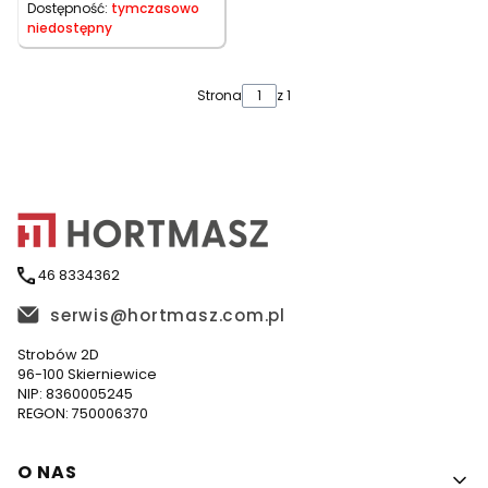
Dostępność:
tymczasowo
niedostępny
Strona
z 1
46 8334362
serwis@hortmasz.com.pl
Strobów 2D
96-100 Skierniewice
NIP: 8360005245
REGON: 750006370
Linki w stopce
O NAS