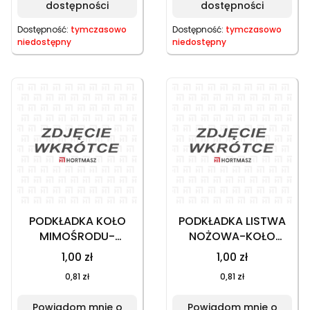
dostępności
dostępności
Dostępność:
tymczasowo
Dostępność:
tymczasowo
niedostępny
niedostępny
PODKŁADKA KOŁO
PODKŁADKA LISTWA
MIMOŚRODU-
NOŻOWA-KOŁO
OBUDOWA
MIMOŚRODU HNA
1,00 zł
1,00 zł
PRZEKŁADNI DOLNA
EC150 20V
0,81 zł
0,81 zł
HNA EC150 20V
Powiadom mnie o
Powiadom mnie o