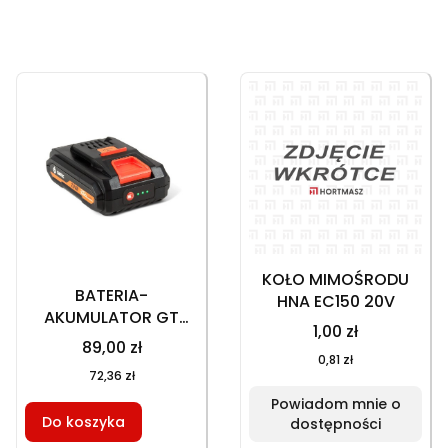
Lista produktów
KOŁO MIMOŚRODU
BATERIA-
HNA EC150 20V
AKUMULATOR GT
1,00 zł
130PA 20V 2Ah, HPA
89,00 zł
EC130 20V, HNA EC150
0,81 zł
72,36 zł
20V
Powiadom mnie o
Do koszyka
dostępności