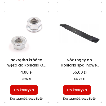
HKS 246NE, HKS
253NE, GT 146NEKS,
GT 153NKS, HKS 650N1
Nakrętka króćca
Nóż tnący do
węża do kosiarki GT
kosiarki spalinowej
150NKS, GT 153NBKS,
GT 153NBKS, GT
4,00 zł
55,00 zł
HKS 753NB, HKS
153NEKS, HKS 753NB,
3,25 zł
44,72 zł
253NE – części
HKS 753NBE, HKS
zamienne
253NE, GT 153NKS
Do koszyka
Do koszyka
(p.2)
Dostępność:
duża ilość
Dostępność:
duża ilość