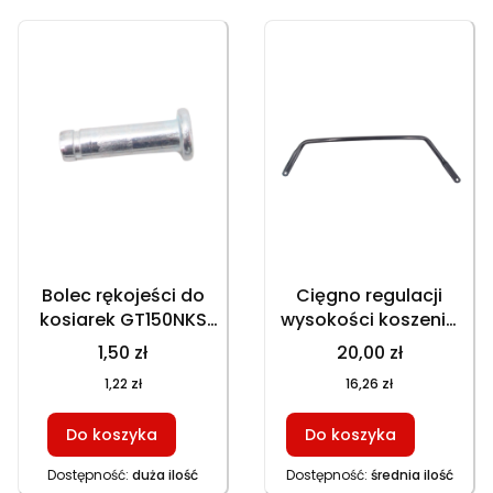
Bolec rękojeści do
Cięgno regulacji
kosiarek GT150NKS
wysokości koszenia
GT153NEKS HKS753NB
do kosiarek
1,50 zł
20,00 zł
HKS246NE, część
GT150NKS GT153NEKS
1,22 zł
16,26 zł
zamienna
HKS753NB, część
zamienna
Do koszyka
Do koszyka
Dostępność:
duża ilość
Dostępność:
średnia ilość