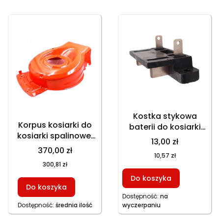
Kostka stykowa
Korpus kosiarki do
baterii do kosiarki
kosiarki spalinowej
spalinowej GT
13,00 zł
GT 153NBKS, GT
153NEKS, HKS 246NE,
370,00 zł
10,57 zł
153NEKS, HKS 253NE,
HKS 253NE, GT
300,81 zł
GT 153NKS
146NEKS
Do koszyka
Do koszyka
Dostępność:
na
Dostępność:
średnia ilość
wyczerpaniu