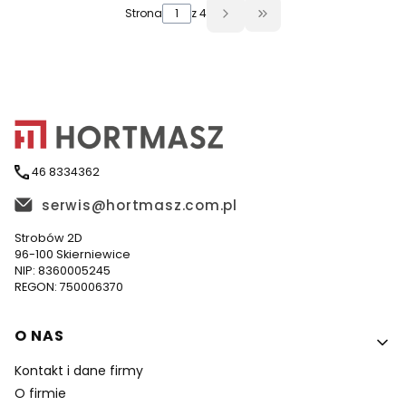
Strona
z 4
Przejdź do ostatniej 
46 8334362
serwis@hortmasz.com.pl
Strobów 2D
96-100 Skierniewice
NIP: 8360005245
REGON: 750006370
Linki w stopce
O NAS
Kontakt i dane firmy
O firmie