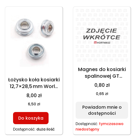
Magnes do kosiarki
spalinowej GT
Łożysko koła kosiarki
153NEKS, HKS 246NE,
0,80 zł
12,7×28,5 mm World
GT 146NEKS
Jieling Lonvi Green
0,65 zł
8,00 zł
World, część
6,50 zł
zamienna
Powiadom mnie o
dostępności
Do koszyka
Dostępność:
tymczasowo
Dostępność:
duża ilość
niedostępny