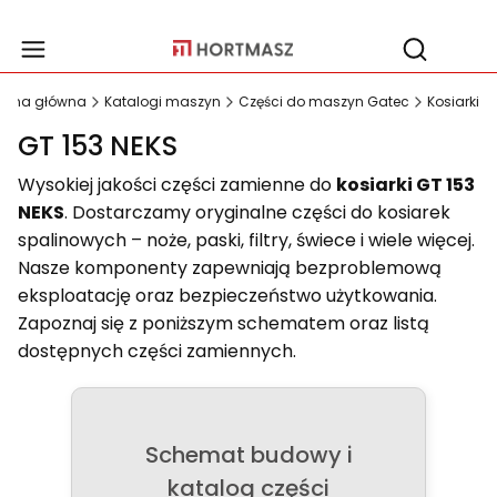
Produ
Otwórz wy
trona główna
Katalogi maszyn
Części do maszyn Gatec
Kosiarki
GT 153 NEKS
Wysokiej jakości części zamienne do
kosiarki GT 153
NEKS
. Dostarczamy oryginalne części do kosiarek
spalinowych – noże, paski, filtry, świece i wiele więcej.
Nasze komponenty zapewniają bezproblemową
eksploatację oraz bezpieczeństwo użytkowania.
Zapoznaj się z poniższym schematem oraz listą
dostępnych części zamiennych.
Schemat budowy i
katalog części