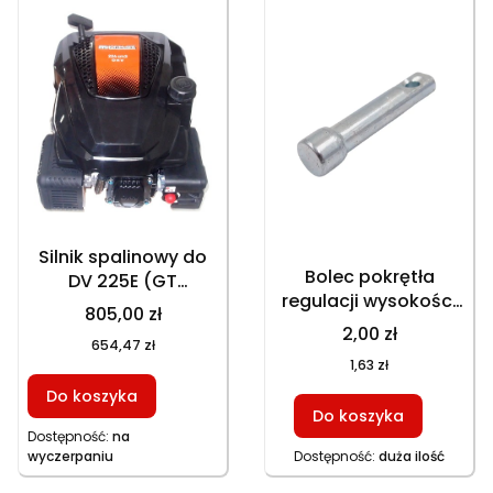
Silnik spalinowy do
Bolec pokrętła
DV 225E (GT
regulacji wysokości
153NEKS) z
805,00 zł
rękojeści do kosiarki
rozrusznikiem
2,00 zł
654,47 zł
GT 150NKS, GT
elektrycznym,
1,63 zł
153NEKS, HKS 753,
220022520022,
Do koszyka
HKS 253NE, GT
320022512240268
Do koszyka
153NKS, HKS 650N1
Dostępność:
na
wyczerpaniu
Dostępność:
duża ilość