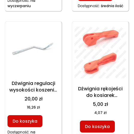
Dostępność:
na
wyczerpaniu
Dostępność:
średnia ilość
Dźwignia regulacji
Dźwignia rękojeści
wysokości koszenia
do kosiarek
do kosiarek
20,00 zł
GT150NKS GT153NBKS
GT150NKS GT153NEKS
5,00 zł
16,26 zł
GT153NEKS
HKS753NB, część
4,07 zł
HKS253NE, część
zamienna
Do koszyka
zamienna
Do koszyka
Dostępność:
na