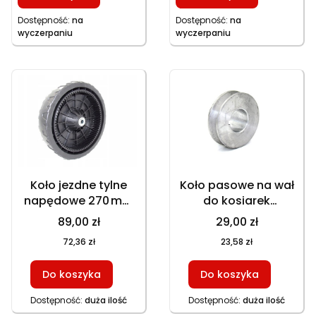
Dostępność:
na
Dostępność:
na
wyczerpaniu
wyczerpaniu
Koło jezdne tylne
Koło pasowe na wał
napędowe 270 mm
do kosiarek
81 zębów do kosiarek
spalinowych
89,00 zł
29,00 zł
GT150NKS GT153NEKS
GT150NKS GT153NBKS
72,36 zł
23,58 zł
HKS753NB HKS253NE
GT153NEKS HKS753NB
GT153NKS HKS650N1,
HKS246NE HKS253NE
Do koszyka
Do koszyka
część zamienna
GT146NEKS GT153NKS
HKS650N1, część
Dostępność:
duża ilość
Dostępność:
duża ilość
zamienna