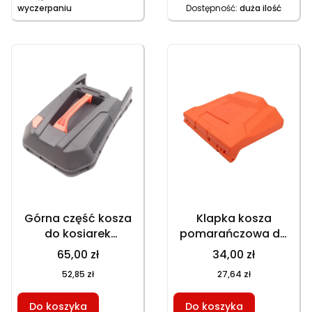
wyczerpaniu
Dostępność:
duża ilość
Górna część kosza
Klapka kosza
do kosiarek
pomarańczowa do
GT150NKS GT153NBKS
kosiarek GT150NKS
65,00 zł
34,00 zł
GT153NEKS
GT153NEKS HKS253NE
52,85 zł
27,64 zł
HKS253NE, część
GT153NKS HKS650N1,
zamienna
część zamienna
Do koszyka
Do koszyka