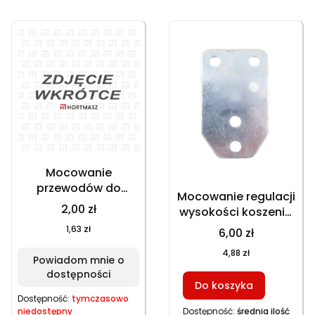
Mocowanie
przewodów do
Mocowanie regulacji
kosiarki spalinowej
2,00 zł
wysokości koszenia
GT 153NEKS, HKS
do kosiarki
1,63 zł
6,00 zł
246NE, HKS 253NE, GT
spalinowej GT
146NEKS
4,88 zł
150NKS, GT 153NBKS,
Powiadom mnie o
GT 153NEKS, HKS
dostępności
Do koszyka
753NB, HKS 753NBE,
Dostępność:
tymczasowo
HKS 246N, HKS 246N1,
niedostępny
Dostępność:
średnia ilość