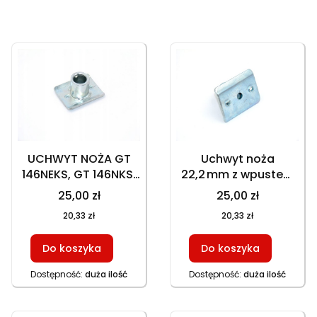
Lista produktów
UCHWYT NOŻA GT
Uchwyt noża
146NEKS, GT 146NKS,
22,2 mm z wpustem
HKS 246N1 Z
do kosiarek
25,00 zł
25,00 zł
WPUSTEM NA STAŁE,
GT146NEKS
20,33 zł
20,33 zł
602003
HKS753NB HKS246
602057, piasta,
Do koszyka
Do koszyka
część zamienna
Dostępność:
duża ilość
Dostępność:
duża ilość