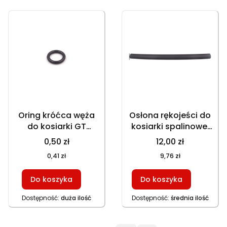
Oring króćca węża
Osłona rękojeści do
do kosiarki GT
kosiarki spalinowej
150NKS, GT 153NBKS,
GT 150NKS, GT
0,50 zł
12,00 zł
GT 153NEKS, HKS
153NBKS, GT 153NEKS,
0,41 zł
9,76 zł
753NB, HKS 753NBE,
HKS 753NB, HKS
GT 146NKS, GT
753NBE, HKS 246N,
Do koszyka
Do koszyka
146NEKS, GT 153NKS,
HKS 246N1, HKS
HKS 650N1, HKS 253NE
246NE, HKS 253NE, GT
Dostępność:
duża ilość
Dostępność:
średnia ilość
146NKS, GT 146NEKS,
GT 153NKS, HKS
650N1, HWS 350,