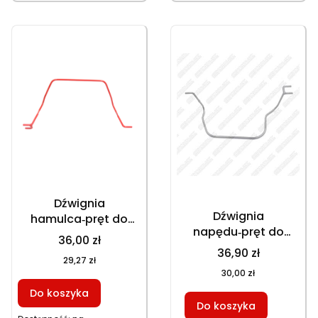
Dźwignia
Dźwignia
hamulca‑pręt do
napędu‑pręt do
kosiarek GT153NBKS
36,00 zł
kosiarek GT150NKS
GT153NEKS HKS753NB
36,90 zł
29,27 zł
GT153NBKS
HKS253NE, część
30,00 zł
GT153NEKS
zamienna
Do koszyka
HKS753NB, część
Do koszyka
zamienna