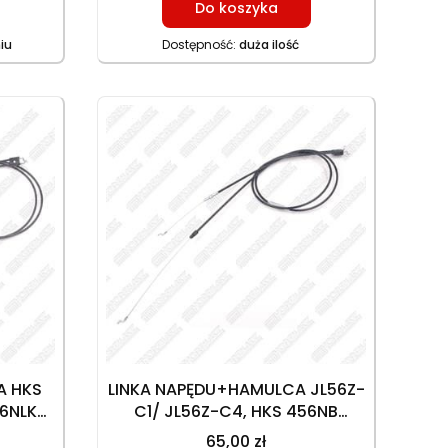
Do koszyka
iu
Dostępność:
duża ilość
A HKS
LINKA NAPĘDU+HAMULCA JL56Z-
6NLKS,
C1/ JL56Z-C4, HKS 456NB
m (24
321128024000087 HAM. 131 cm,
65,00 zł