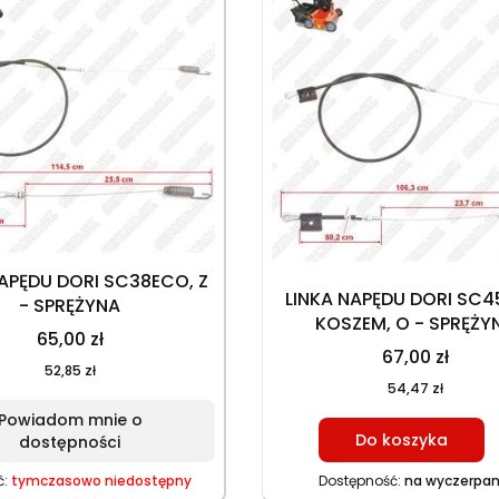
NAPĘDU DORI SC38ECO, Z
LINKA NAPĘDU DORI SC45
- SPRĘŻYNA
KOSZEM, O - SPRĘŻY
65,00 zł
67,00 zł
52,85 zł
54,47 zł
Powiadom mnie o
Do koszyka
dostępności
ć:
tymczasowo niedostępny
Dostępność:
na wyczerpan