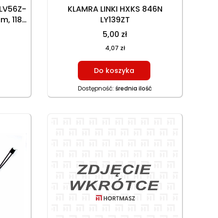
LV56Z-
KLAMRA LINKI HXKS 846N
m, 118
LY139ZT
cm, 129
5,00 zł
IE
4,07 zł
Do koszyka
Dostępność:
średnia ilość