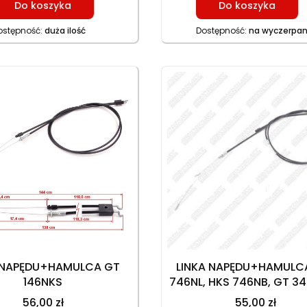
Do koszyka
Do koszyka
ostępność:
duża ilość
Dostępność:
na wyczerpan
 NAPĘDU+HAMULCA GT
LINKA NAPĘDU+HAMULC
146NKS
746NL, HKS 746NB, GT 34
HAM. 156,5 cm, 130,5 c
56,00 zł
55,00 zł