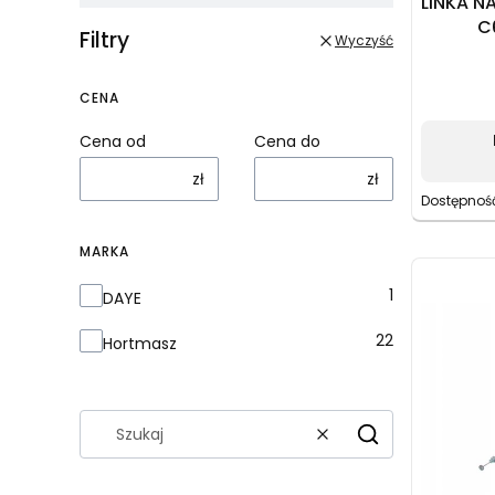
LINKA 
C
Filtry
Wyczyść
3205280
112 c
Zamie
CENA
linki 
Cena od
Cena do
zł
zł
Dostępnoś
MARKA
Marka
1
DAYE
22
Hortmasz
Wyczyść
Szukaj