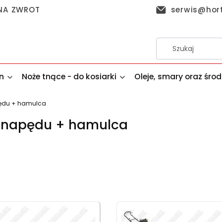
 NA ZWROT
serwis@hor
n
Noże tnące - do kosiarki
Oleje, smary oraz śro
pędu + hamulca
 napędu + hamulca
produktów