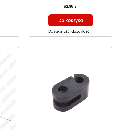
113 cm (15,5 cm) NAP. 152 cm,
52,85 zł
125,5 cm (24 cm)
Do koszyka
ć
Dostępność:
duża ilość