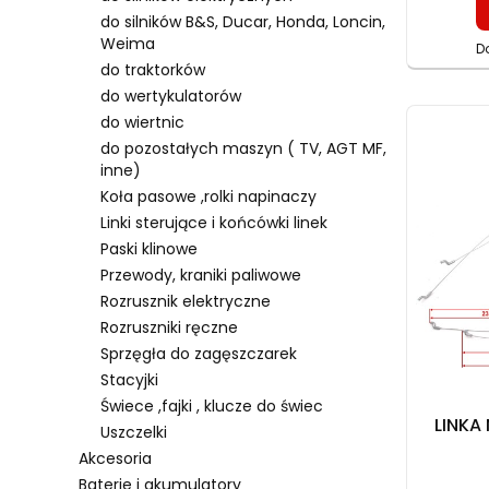
do silników B&S, Ducar, Honda, Loncin,
Weima
D
do traktorków
do wertykulatorów
do wiertnic
do pozostałych maszyn ( TV, AGT MF,
inne)
Koła pasowe ,rolki napinaczy
Linki sterujące i końcówki linek
Paski klinowe
Przewody, kraniki paliwowe
Rozrusznik elektryczne
Rozruszniki ręczne
Sprzęgła do zagęszczarek
Stacyjki
Świece ,fajki , klucze do świec
LINKA
Uszczelki
Akcesoria
Baterie i akumulatory