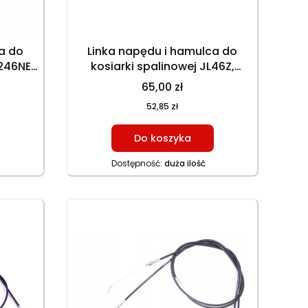
a do
Linka napędu i hamulca do
246NE,
kosiarki spalinowej JL46Z,
, 145-
JL50Z, JL50Z‑A3, HKS 450NB, LV
65,00 zł
50ZBSA, 155,5 cm napęd, 132 cm
52,85 zł
hamulec
Do koszyka
Dostępność:
duża ilość