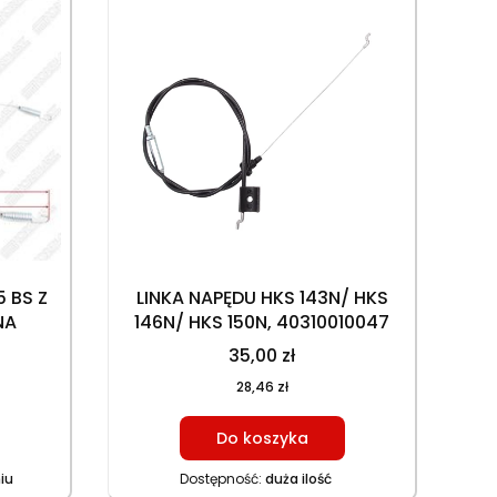
 BS Z
LINKA NAPĘDU HKS 143N/ HKS
NA
146N/ HKS 150N, 40310010047
35,00 zł
28,46 zł
Do koszyka
iu
Dostępność:
duża ilość