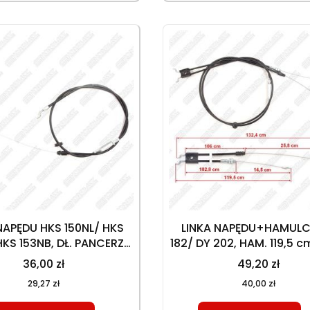
NAPĘDU HKS 150NL/ HKS
LINKA NAPĘDU+HAMULC
HKS 153NB, DŁ. PANCERZA
182/ DY 202, HAM. 119,5 cm
 cm, Dł. CAŁKOWITA 134
cm (14,5 cm), NAP. 132,4 cm, 106
36,00 zł
49,20 zł
cm, (27,5 cm)
cm (25,8 cm)
29,27 zł
40,00 zł