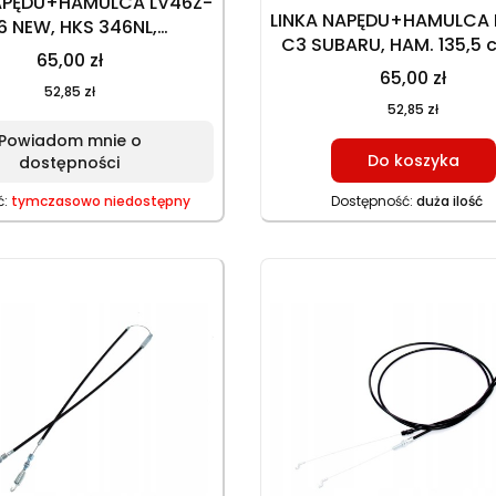
NAPĘDU+HAMULCA LV46Z-
LINKA NAPĘDU+HAMULCA 
6 NEW, HKS 346NL,
C3 SUBARU, HAM. 135,5 c
24000069 HAM. 130 cm,
65,00 zł
cm (15,5 cm), NAP. 152,5 
m, NAP. 138 cm, 110 cm
65,00 zł
cm (21,5 cm) POLSK
52,85 zł
nnie można zamawiać
52,85 zł
o kodzie: JL46Z-A01-13/1
Powiadom mnie o
Do koszyka
dostępności
ć:
tymczasowo niedostępny
Dostępność:
duża ilość