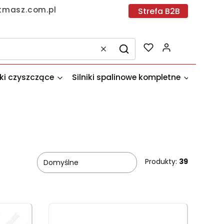
tmasz.com.pl
Strefa B2B
Produkty w k
Wyczyść
Szukaj
dki czyszczące
Silniki spalinowe kompletne
Akces
Produkty:
39
Domyślne