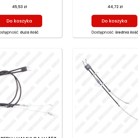
cm), NAP. 142 cm, 110,5 cm (30
45,53 zł
44,72 zł
cm)
Do koszyka
Do koszyka
ostępność:
duża ilość
Dostępność:
średnia iloś