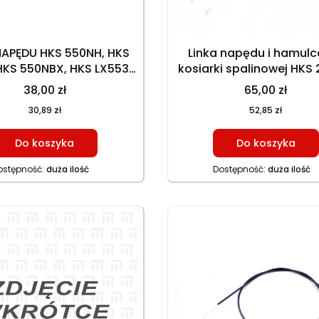
NAPĘDU HKS 550NH, HKS
Linka napędu i hamulc
HKS 550NBX, HKS LX553N
kosiarki spalinowej HKS 
6, HKS LX553NE L196
GT 146NEKS, HKS EC346NE
38,00 zł
65,00 zł
157,5 cm
30,89 zł
52,85 zł
Do koszyka
Do koszyka
ostępność:
duża ilość
Dostępność:
duża ilość