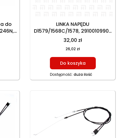
ca do
LINKA NAPĘDU
 246N,
D1579/1568C/1578, 29100109901,
D160,
29100109902, 29100120001, DŁ.
32,00 zł
 129,5
PANCERZA 119 cm, DŁ.
26,02 zł
 NAP.
CAŁKOWITA 143,5 cm, BARYŁKA -
5 cm)
WALEC PODŁUŻNY
Do koszyka
Dostępność:
duża ilość