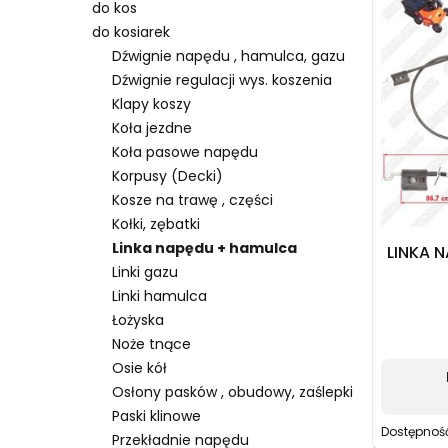
do kos
do kosiarek
Dźwignie napędu , hamulca, gazu
Dźwignie regulacji wys. koszenia
Klapy koszy
Koła jezdne
Koła pasowe napędu
Korpusy (Decki)
Kosze na trawę , części
Kołki, zębatki
Linka napędu + hamulca
LINKA 
Linki gazu
Linki hamulca
Łożyska
Noże tnące
Osie kół
Osłony pasków , obudowy, zaślepki
Paski klinowe
Dostępnoś
Przekładnie napędu