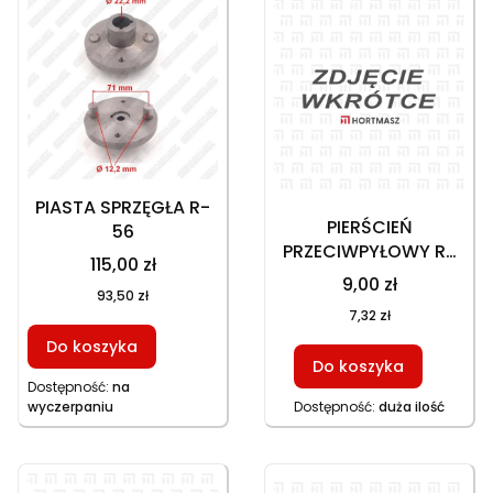
PIASTA SPRZĘGŁA R-
PIERŚCIEŃ
56
PRZECIWPYŁOWY R-
115,00 zł
156, FILCOWY
9,00 zł
93,50 zł
7,32 zł
Do koszyka
Do koszyka
Dostępność:
na
wyczerpaniu
Dostępność:
duża ilość