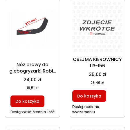
OBEJMA KIEROWNICY
Nóż prawy do
I R-156
glebogryzarki Robix
35,00 zł
nowy typ 210 mm 2
24,00 zł
28,46 zł
otwory montażowe
19,51 zł
Do koszyka
Do koszyka
Dostępność:
na
Dostępność:
średnia ilość
wyczerpaniu