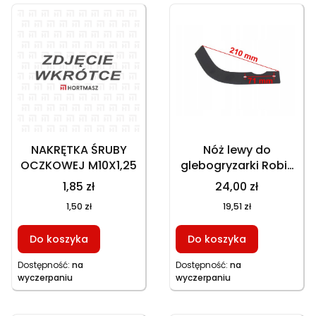
NAKRĘTKA ŚRUBY
Nóż lewy do
OCZKOWEJ M10X1,25
glebogryzarki Robix
nowy typ 210 mm 2
1,85 zł
24,00 zł
otwory montażowe
1,50 zł
19,51 zł
Do koszyka
Do koszyka
Dostępność:
na
Dostępność:
na
wyczerpaniu
wyczerpaniu