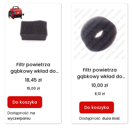
Filtr powietrza
Filtr powietrza
gąbkowy wkład do
gąbkowy wkład do
agregatu
18,45 zł
silnika LONCIN
prądotwórczego LT-
10,00 zł
15,00 zł
LC200F
950
8,13 zł
Do koszyka
Do koszyka
Dostępność:
na
wyczerpaniu
Dostępność:
duża ilość