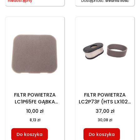
niedostępny
Dostępność:
średnia ilość
FILTR POWIETRZA
FILTR POWIETRZA
LC1P65FE GĄBKA
LC2P73F (HTS LX102H
WIĘKSZA (HGS 156L)
L586), WKŁAD
10,00 zł
37,00 zł
8,13 zł
30,08 zł
Do koszyka
Do koszyka