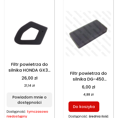
Filtr powietrza do
silnika HONDA GX35
Filtr powietrza do
gąbka
26,00 zł
silnika DG-450
gąbka 140x70x20
21,14 zł
6,00 zł
mm
4,88 zł
Powiadom mnie o
dostępności
Do koszyka
Dostępność:
tymczasowo
niedostępny
Dostępność:
średnia ilość