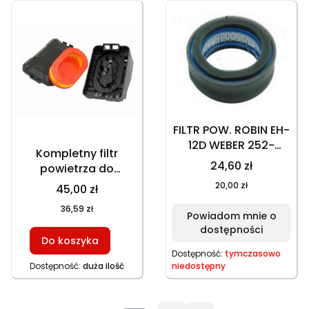
FILTR POW. ROBIN EH-
12D WEBER 252-
Kompletny filtr
32602-07
24,60 zł
powietrza do
silników DV196,
20,00 zł
45,00 zł
DV225, HD196,
36,59 zł
HD196E, HD225,
Powiadom mnie o
HD225E GT153NKS,
dostępności
Do koszyka
HKS650N1
Dostępność:
tymczasowo
Dostępność:
duża ilość
niedostępny