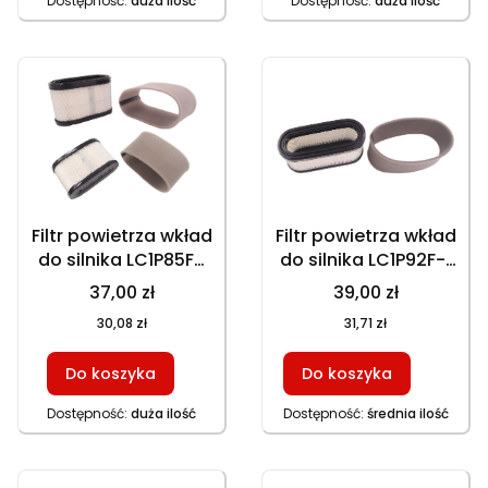
Dostępność:
duża ilość
Dostępność:
duża ilość
Filtr powietrza wkład
Filtr powietrza wkład
do silnika LC1P85FA
do silnika LC1P92F-1
(HTS LX84M L352)
(HTS LX92H L452)
37,00 zł
39,00 zł
30,08 zł
31,71 zł
Do koszyka
Do koszyka
Dostępność:
duża ilość
Dostępność:
średnia ilość