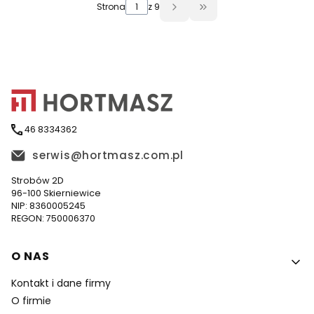
Strona
z 9
Przejdź do ostatniej 
46 8334362
serwis@hortmasz.com.pl
Strobów 2D
96-100 Skierniewice
NIP: 8360005245
REGON: 750006370
Linki w stopce
O NAS
Kontakt i dane firmy
O firmie