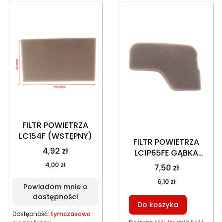
FILTR POWIETRZA
LC154F (WSTĘPNY)
FILTR POWIETRZA
4,92 zł
LC1P65FE GĄBKA
MNIEJSZA (HGS 156L)
4,00 zł
7,50 zł
6,10 zł
Powiadom mnie o
dostępności
Do koszyka
Dostępność:
tymczasowo