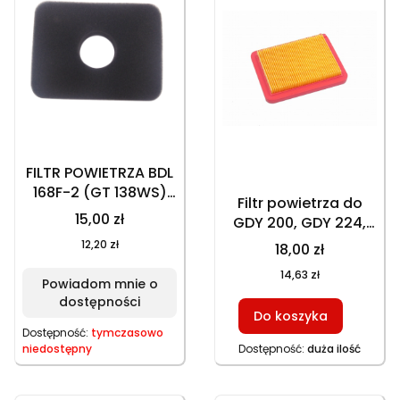
FILTR POWIETRZA BDL
168F-2 (GT 138WS)
Filtr powietrza do
GĄBKA
15,00 zł
GDY 200, GDY 224,
WKŁAD, 136x105x22
12,20 zł
18,00 zł
mm
14,63 zł
Powiadom mnie o
dostępności
Do koszyka
Dostępność:
tymczasowo
niedostępny
Dostępność:
duża ilość