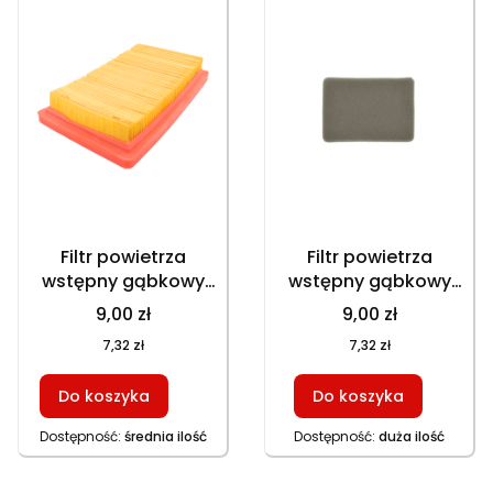
Filtr powietrza
Filtr powietrza
wstępny gąbkowy
wstępny gąbkowy
do silników Honda
do silników LC1P61,
9,00 zł
9,00 zł
GXV140, GXV160, do
LC1P65FA, LC1P65FC,
7,32 zł
7,32 zł
filtra 4100264, 17211-
LC1P68, LC1P70FA,
ZG9-M00, TORX MTD,
LC1P70FC
Do koszyka
Do koszyka
135x82x5 mm
Dostępność:
średnia ilość
Dostępność:
duża ilość