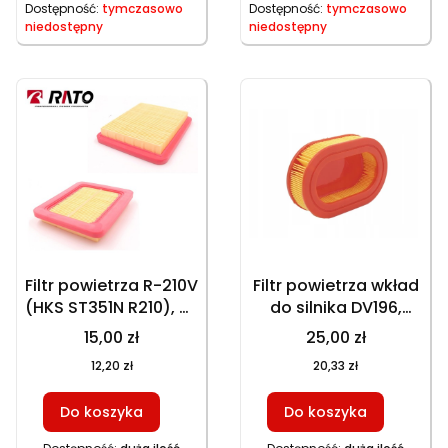
Dostępność:
tymczasowo
Dostępność:
tymczasowo
niedostępny
niedostępny
Filtr powietrza R-210V
Filtr powietrza wkład
(HKS ST351N R210), R-
do silnika DV196,
210VE (HKS ST351NE
DV225 32x93x127
15,00 zł
25,00 zł
R210), R-225V (HKS
mm, 5314
12,20 zł
20,33 zł
ST353N R225), R-
225VE (HKS ST353NE
Do koszyka
Do koszyka
R225), wkład,
132,5x113,5x21 mm