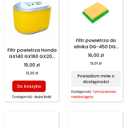
Filtr powietrza do
silnika DG-450 DG-
Filtr powietrza Honda
600 papierowy
16,00 zł
GX140 GX160 GX200
25100131601
17210-ZE1-822
13,01 zł
15,00 zł
127x100x30
102x73x67
12,20 zł
Powiadom mnie o
dostępności
Do koszyka
Dostępność:
tymczasowo
Dostępność:
duża ilość
niedostępny