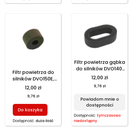
Filtr powietrza gąbka
do silników DVO140,
Filtr powietrza do
DVO160 HKS246N1
12,00 zł
silników DVO150E,
125x83x35 mm
DVO150, HD150E
9,76 zł
12,00 zł
okrągły 74x42 mm
9,76 zł
wkład gąbkowy
Powiadom mnie o
dostępności
Do koszyka
Dostępność:
tymczasowo
Dostępność:
duża ilość
niedostępny